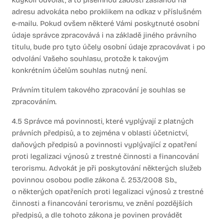
kdykoli odvolat, a to písemnou žádostí zaslanou na
adresu advokáta nebo proklikem na odkaz v příslušném
e-mailu. Pokud ovšem některé Vámi poskytnuté osobní
údaje správce zpracovává i na základě jiného právního
titulu, bude pro tyto účely osobní údaje zpracovávat i po
odvolání Vašeho souhlasu, protože k takovým
konkrétním účelům souhlas nutný není.
Právním titulem takového zpracování je souhlas se
zpracováním.
4.5 Správce má povinnosti, které vyplývají z platných
právních předpisů, a to zejména v oblasti účetnictví,
daňových předpisů a povinnosti vyplývající z opatření
proti legalizaci výnosů z trestné činnosti a financování
terorismu. Advokát je při poskytování některých služeb
povinnou osobou podle zákona č. 253/2008 Sb.,
o některých opatřeních proti legalizaci výnosů z trestné
činnosti a financování terorismu, ve znění pozdějších
předpisů, a dle tohoto zákona je povinen provádět