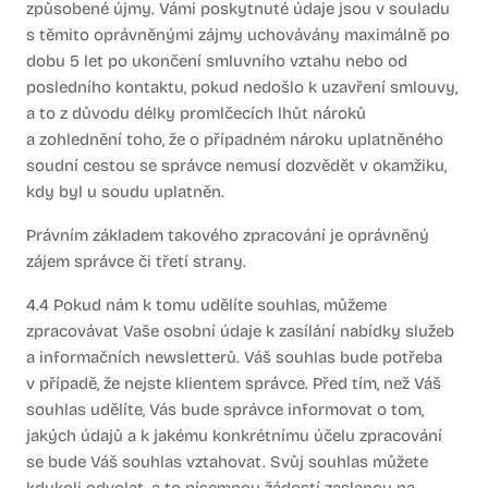
způsobené újmy. Vámi poskytnuté údaje jsou v souladu
s těmito oprávněnými zájmy uchovávány maximálně po
dobu 5 let po ukončení smluvního vztahu nebo od
posledního kontaktu, pokud nedošlo k uzavření smlouvy,
a to z důvodu délky promlčecích lhůt nároků
a zohlednění toho, že o případném nároku uplatněného
soudní cestou se správce nemusí dozvědět v okamžiku,
kdy byl u soudu uplatněn.
Právním základem takového zpracování je oprávněný
zájem správce či třetí strany.
4.4 Pokud nám k tomu udělíte souhlas, můžeme
zpracovávat Vaše osobní údaje k zasílání nabídky služeb
a informačních newsletterů. Váš souhlas bude potřeba
v případě, že nejste klientem správce. Před tím, než Váš
souhlas udělíte, Vás bude správce informovat o tom,
jakých údajů a k jakému konkrétnímu účelu zpracování
se bude Váš souhlas vztahovat. Svůj souhlas můžete