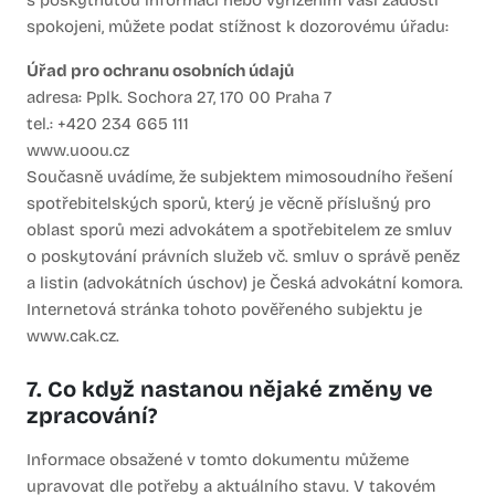
s poskytnutou informací nebo vyřízením Vaší žádosti
spokojeni, můžete podat stížnost k dozorovému úřadu:
Úřad pro ochranu osobních údajů
adresa: Pplk. Sochora 27, 170 00 Praha 7
tel.: +420 234 665 111
www.uoou.cz
Současně uvádíme, že subjektem mimosoudního řešení
spotřebitelských sporů, který je věcně příslušný pro
oblast sporů mezi advokátem a spotřebitelem ze smluv
o poskytování právních služeb vč. smluv o správě peněz
a listin (advokátních úschov) je Česká advokátní komora.
Internetová stránka tohoto pověřeného subjektu je
www.cak.cz.
7. Co když nastanou nějaké změny ve
zpracování?
Informace obsažené v tomto dokumentu můžeme
upravovat dle potřeby a aktuálního stavu. V takovém