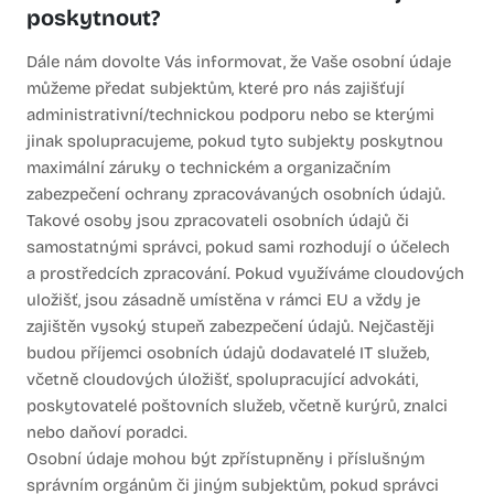
poskytnout?
Dále nám dovolte Vás informovat, že Vaše osobní údaje
můžeme předat subjektům, které pro nás zajišťují
administrativní/technickou podporu nebo se kterými
jinak spolupracujeme, pokud tyto subjekty poskytnou
maximální záruky o technickém a organizačním
zabezpečení ochrany zpracovávaných osobních údajů.
Takové osoby jsou zpracovateli osobních údajů či
samostatnými správci, pokud sami rozhodují o účelech
a prostředcích zpracování. Pokud využíváme cloudových
uložišť, jsou zásadně umístěna v rámci EU a vždy je
zajištěn vysoký stupeň zabezpečení údajů. Nejčastěji
budou příjemci osobních údajů dodavatelé IT služeb,
včetně cloudových úložišť, spolupracující advokáti,
poskytovatelé poštovních služeb, včetně kurýrů, znalci
nebo daňoví poradci.
Osobní údaje mohou být zpřístupněny i příslušným
správním orgánům či jiným subjektům, pokud správci