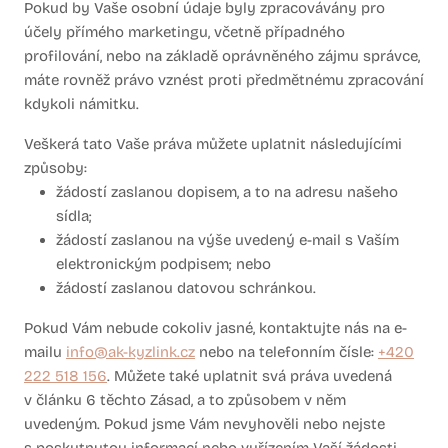
Pokud by Vaše osobní údaje byly zpracovávány pro
účely přímého marketingu, včetně případného
profilování, nebo na základě oprávněného zájmu správce,
máte rovněž právo vznést proti předmětnému zpracování
kdykoli námitku.
Veškerá tato Vaše práva můžete uplatnit následujícími
způsoby:
žádostí zaslanou dopisem, a to na adresu našeho
sídla;
žádostí zaslanou na výše uvedený e-mail s Vaším
elektronickým podpisem; nebo
žádostí zaslanou datovou schránkou.
Pokud Vám nebude cokoliv jasné, kontaktujte nás na e-
mailu
info@ak-kyzlink.cz
nebo na telefonním čísle:
+420
222 518 156
. Můžete také uplatnit svá práva uvedená
v článku 6 těchto Zásad, a to způsobem v něm
uvedeným. Pokud jsme Vám nevyhověli nebo nejste