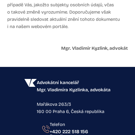
případě Vás, jakožto subjekty osobních údajů, včas
o takové změně vyrozumíme. Doporučujeme však
pravidelně sledovat aktuální znění tohoto dokumentu
i na našem webovém portále.
Mgr. Vladimír Kyzlink, advokát
Advokátní kancelář
Mgr. Vladimíra Kyzlinka, advokáta
Mařákova 263/3
160 00 Praha 6, Česká republika
Telefon
+420 222 518 156